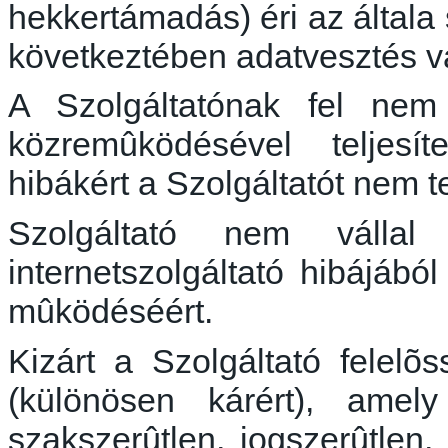
hekkertámadás
) éri az által
következtében adatvesztés 
A Szolgáltatónak fel nem 
közremûködésével
teljesít
hibákért a Szolgáltatót nem t
Szolgáltató nem válla
internetszolgáltató hibájábó
mûködéséért
.
Kizárt a Szolgáltató
felelõ
(különösen kárért), amel
szakszerûtlen
,
jogszerûtlen
,