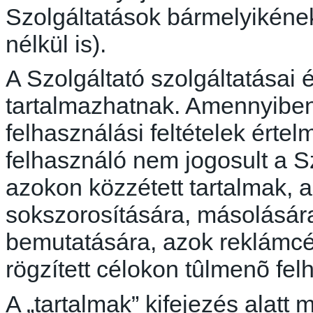
Szolgáltatások bármelyikének
nélkül is).
A Szolgáltató szolgáltatásai 
tartalmazhatnak. Amennyiben
felhasználási feltételek ért
felhasználó nem jogosult a S
azokon közzétett tartalmak, 
sokszorosítására, másolására
bemutatására, azok reklámc
rögzített célokon
tûlmenõ
fel
A „tartalmak” kifejezés alatt 