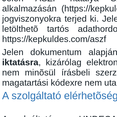
alkalmazásán (https://kepk
jogviszonyokra terjed ki. J
letölthetõ
tartós adathor
https://kepkuldes.com/aszf
Jelen dokumentum alapján
iktatásra
, kizárólag elektr
nem
minõsül
írásbeli
szer
magatartási kódexre nem utal
A szolgáltató
elérhetõség