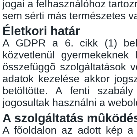
jogai a felhasználóhoz tartoz
sem sérti más természetes va
Életkori határ
A GDPR a 6. cikk (1) bek
közvetlenül gyermekeknek k
összefüggõ
szolgáltatások 
adatok kezelése akkor
jogs
betöltötte. A fenti szabál
jogosultak használni a webold
A szolgáltatás
mûködés
A
fõoldalon
az adott kép 