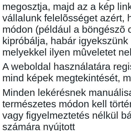
megosztja, majd az a kép link
vállalunk
felelõsséget
azért, 
módon (például a
böngészõ
c
kipróbálja, habár igyekszünk 
melyekkel ilyen
mûveletet
neh
A weboldal használatára regi
mind képek megtekintését, mi
Minden lekérésnek manuálisa
természetes módon kell törté
vagy figyelmeztetés nélkül b
számára nyújtott