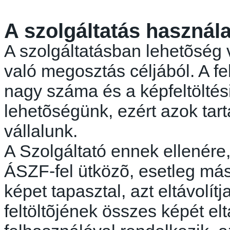
A szolgáltatás használa
A szolgáltatásban
lehetõség
v
való megosztás céljából. A fe
nagy száma és a képfeltöltés
lehetõségünk
, ezért azok tar
vállalunk.
A Szolgáltató ennek ellenér
ÁSZF-fel
ütközõ
, esetleg má
képet tapasztal, azt eltávolít
feltöltõjének
összes képét elt