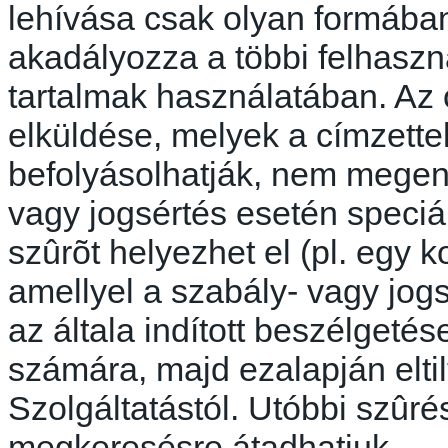
lehívása csak olyan formába
akadályozza a többi felhaszn
tartalmak használatában. Az 
elküldése, melyek a címzett
befolyásolhatják, nem megen
vagy jogsértés esetén speciál
szûrõt
helyezhet el (pl. egy k
amellyel a szabály- vagy
jog
az általa indított beszélgeté
számára, majd ezalapján eltil
Szolgáltatástól. Utóbbi
szûré
megkeresésre átadhatjuk.