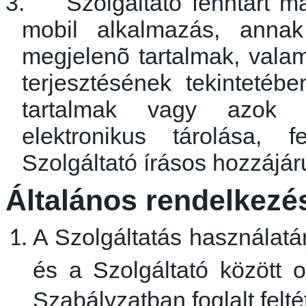
3.
Szolgáltató fenntart m
mobil alkalmazás, anna
megjelenõ
tartalmak, valam
terjesztésének tekintetéb
tartalmak vagy azok bá
elektronikus tárolása, 
Szolgáltató írásos hozzájár
Általános rendelkezé
A Szolgáltatás használat
és a Szolgáltató között 
Szabályzatban foglalt felté