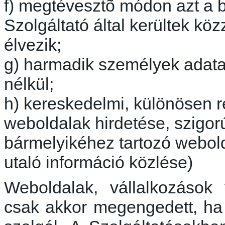
f)
megtévesztõ
módon azt a b
Szolgáltató által kerültek kö
élvezik;
g) harmadik személyek adata
nélkül;
h) kereskedelmi, különösen 
weboldalak hirdetése, szigorú
bármelyikéhez tartozó webol
utaló információ közlése)
Weboldalak, vállalkozáso
csak akkor megengedett, h