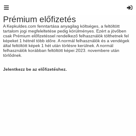
Prémium előfizetés
A Kepkuldes.com fenntartása anyagilag költséges, a feltöltött
tartalom jogi megfeleltetése pedig körülményes. Ezért a jövőben
csak Prémium előfizetéssel rendelkező felhasználók tölthetnek fel
képeket 1 hétnél több időre. A normál felhasználók és a vendégek
által feltöltött képek 1 hét után törlésre kerülnek. A normál
felhasználók korábban feltöltött képei 2023. novembere után
törlődnek.
Jelentkezz be az előfizetéshez.